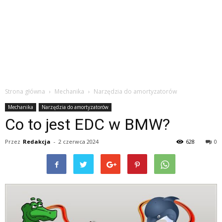
Strona główna
Mechanika
Narzędzia do amortyzatorów
Mechanika
Narzędzia do amortyzatorów
Co to jest EDC w BMW?
Przez
Redakcja
-
2 czerwca 2024
628
0