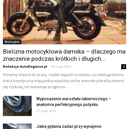
Motocykle
Bielizna motocyklowa damska – dlaczego ma
znaczenie podczas krótkich i długich...
Redakcja AutoElegance.pl
-
30 maja 2026
0
Poranny dojazd do pracy, szybki wypad za miasto czy wielogodzinna
trasa turystyczna mają jedną wspólną cechę: warunki potrafią zmienić
się szybciej, niż wskazuje prognoza....
Wyposażenie warsztatu lakierniczego –
anatomia perfekcyjnego połysku
27 maja 2026
Jakie pytania zadać przy wynajmie