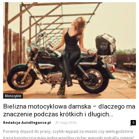
Motocykle
Bielizna motocyklowa damska – dlaczego ma
znaczenie podczas krótkich i długich...
Redakcja AutoElegance.pl
-
30 maja 2026
0
Poranny dojazd do pracy, szybki wypad za miasto czy wielogodzinna
trasa turystyczna mają jedną wspólną cechę: warunki potrafią zmienić