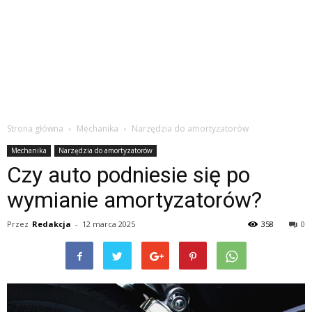
Strona główna
Mechanika
Narzędzia do amortyzatorów
Mechanika
Narzędzia do amortyzatorów
Czy auto podniesie się po
wymianie amortyzatorów?
Przez
Redakcja
-
12 marca 2025
358
0