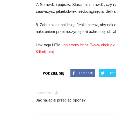
7. Sprawdź i popraw: Starannie sprawdź, czy n
zauważysz jakiekolwiek niedociągnięcia, delikat
8. Zabezpiecz naklejkę: Jeśli chcesz, aby nakl
nałożeniem przezroczystej folii ochronnej lub la
Link tagu HTML
do strony https://www.okgk.pl/:
Kliknij tutaj
PODZIEL SIĘ
Facebook
Twit
Poprzedni artykuł
Jak najlepiej przeciąć oponę?