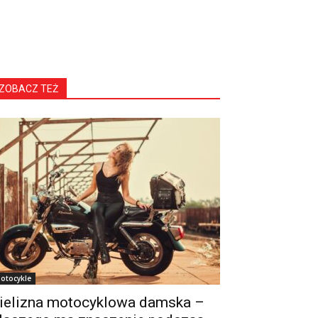
ZOBACZ TEŻ
otocykle
ielizna motocyklowa damska –