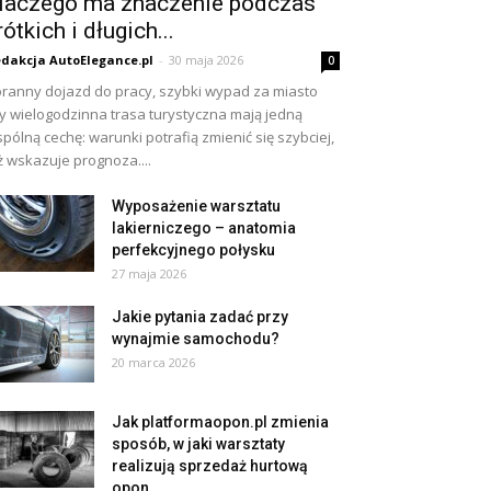
laczego ma znaczenie podczas
rótkich i długich...
dakcja AutoElegance.pl
-
30 maja 2026
0
ranny dojazd do pracy, szybki wypad za miasto
y wielogodzinna trasa turystyczna mają jedną
pólną cechę: warunki potrafią zmienić się szybciej,
ż wskazuje prognoza....
Wyposażenie warsztatu
lakierniczego – anatomia
perfekcyjnego połysku
27 maja 2026
Jakie pytania zadać przy
wynajmie samochodu?
20 marca 2026
Jak platformaopon.pl zmienia
sposób, w jaki warsztaty
realizują sprzedaż hurtową
opon