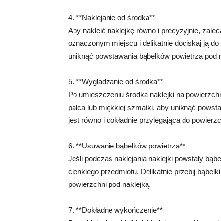
4. **Naklejanie od środka**
Aby nakleić naklejkę równo i precyzyjnie, zale
oznaczonym miejscu i delikatnie dociskaj ją do
uniknąć powstawania bąbelków powietrza pod n
5. **Wygładzanie od środka**
Po umieszczeniu środka naklejki na powierzchn
palca lub miękkiej szmatki, aby uniknąć powsta
jest równo i dokładnie przylegająca do powierzc
6. **Usuwanie bąbelków powietrza**
Jeśli podczas naklejania naklejki powstały bąb
cienkiego przedmiotu. Delikatnie przebij bąbelk
powierzchni pod naklejką.
7. **Dokładne wykończenie**