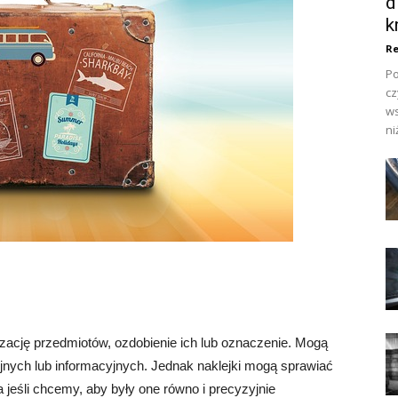
d
k
Re
Po
cz
ws
ni
zację przedmiotów, ozdobienie ich lub oznaczenie. Mogą
nych lub informacyjnych. Jednak naklejki mogą sprawiać
jeśli chcemy, aby były one równo i precyzyjnie