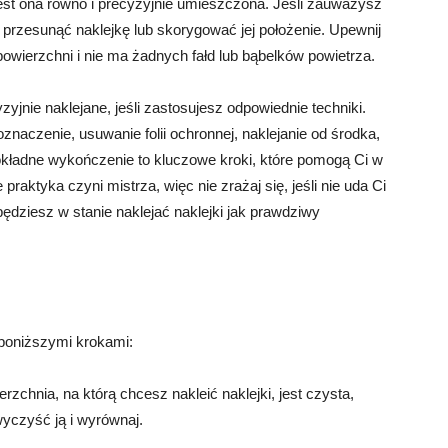
jest ona równo i precyzyjnie umieszczona. Jeśli zauważysz
e przesunąć naklejkę lub skorygować jej położenie. Upewnij
 powierzchni i nie ma żadnych fałd lub bąbelków powietrza.
yjnie naklejane, jeśli zastosujesz odpowiednie techniki.
znaczenie, usuwanie folii ochronnej, naklejanie od środka,
okładne wykończenie to kluczowe kroki, które pomogą Ci w
 praktyka czyni mistrza, więc nie zrażaj się, jeśli nie uda Ci
będziesz w stanie naklejać naklejki jak prawdziwy
 poniższymi krokami:
rzchnia, na którą chcesz nakleić naklejki, jest czysta,
 wyczyść ją i wyrównaj.