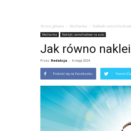
Strona główna
Mechanika
Naklejki samochodowe
Mechanika
Naklejki samochodowe na auto
Jak równo naklei
Przez
Redakcja
-
6 maja 2024
Podziel się na Facebooku
Tweet (Ćw