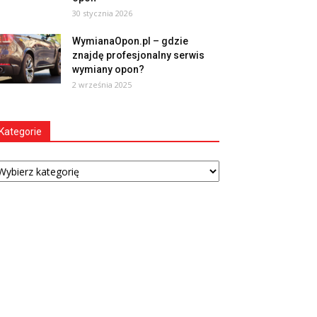
30 stycznia 2026
WymianaOpon.pl – gdzie
znajdę profesjonalny serwis
wymiany opon?
2 września 2025
Kategorie
tegorie