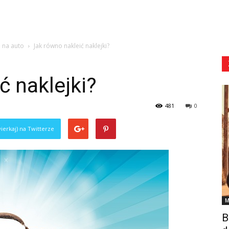
 na auto
Jak równo nakleić naklejki?
ć naklejki?
481
0
ierkaj) na Twitterze
M
B