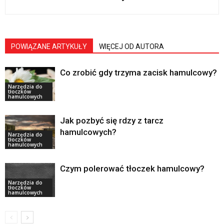
POWIĄZANE ARTYKUŁY
WIĘCEJ OD AUTORA
Co zrobić gdy trzyma zacisk hamulcowy?
Narzędzia do
tłoczków
hamulcowych
Jak pozbyć się rdzy z tarcz
hamulcowych?
Narzędzia do
tłoczków
hamulcowych
Czym polerować tłoczek hamulcowy?
Narzędzia do
tłoczków
hamulcowych