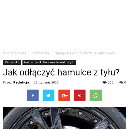
Strona główna
Mechanika
Narzędzia do tłoczków hamulcowych
Mechanika
Narzędzia do tłoczków hamulcowych
Jak odłączyć hamulce z tyłu?
Przez
Redakcja
-
22 stycznia 2025
336
0