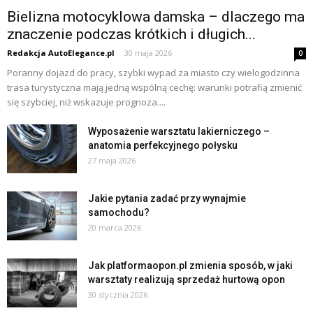
Bielizna motocyklowa damska – dlaczego ma
znaczenie podczas krótkich i długich...
Redakcja AutoElegance.pl
-
30 maja 2026
0
Poranny dojazd do pracy, szybki wypad za miasto czy wielogodzinna
trasa turystyczna mają jedną wspólną cechę: warunki potrafią zmienić
się szybciej, niż wskazuje prognoza....
Wyposażenie warsztatu lakierniczego –
anatomia perfekcyjnego połysku
27 maja 2026
Jakie pytania zadać przy wynajmie
samochodu?
20 marca 2026
Jak platformaopon.pl zmienia sposób, w jaki
warsztaty realizują sprzedaż hurtową opon
30 stycznia 2026