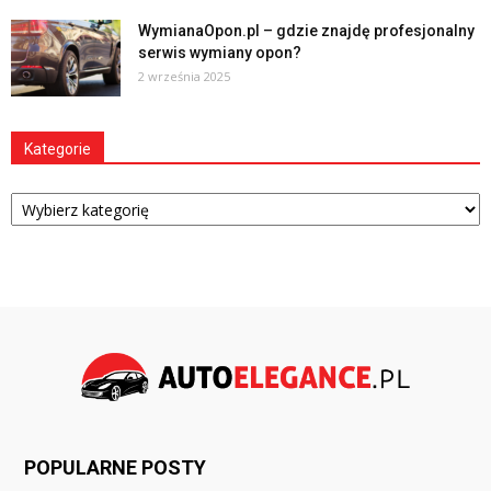
WymianaOpon.pl – gdzie znajdę profesjonalny
serwis wymiany opon?
2 września 2025
Kategorie
Kategorie
POPULARNE POSTY