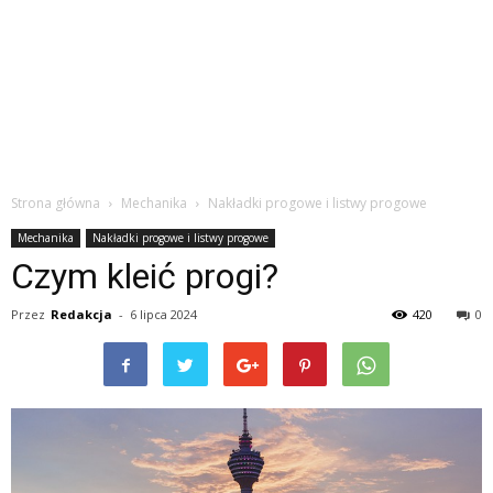
Strona główna
Mechanika
Nakładki progowe i listwy progowe
Mechanika
Nakładki progowe i listwy progowe
Czym kleić progi?
Przez
Redakcja
-
6 lipca 2024
420
0