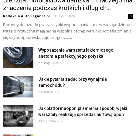
Bielizna motocyklowa damska – dlaczego ma
znaczenie podczas krótkich i długich...
Redakcja AutoElegance.pl
-
30 maja 2026
0
Poranny dojazd do pracy, szybki wypad za miasto czy wielogodzinna
trasa turystyczna mają jedną wspólną cechę: warunki potrafią zmienić
się szybciej, niż wskazuje prognoza....
Wyposażenie warsztatu lakierniczego –
anatomia perfekcyjnego połysku
27 maja 2026
Jakie pytania zadać przy wynajmie
samochodu?
20 marca 2026
Jak platformaopon.pl zmienia sposób, w jaki
warsztaty realizują sprzedaż hurtową opon
30 stycznia 2026