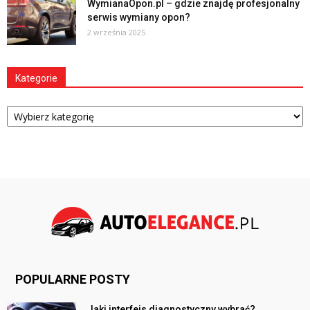
WymianaOpon.pl – gdzie znajdę profesjonalny
serwis wymiany opon?
2 września 2025
Kategorie
Kategorie
POPULARNE POSTY
Jaki interfejs diagnostyczny wybrać?