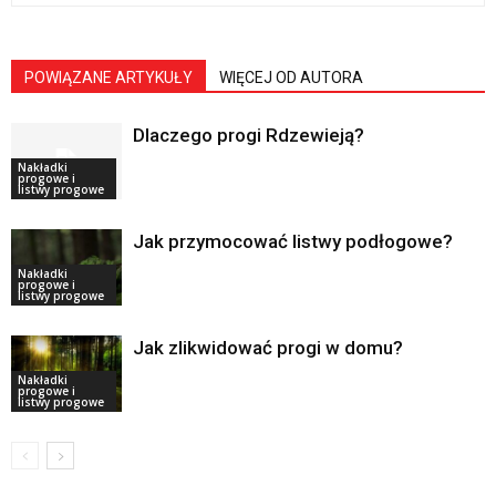
POWIĄZANE ARTYKUŁY
WIĘCEJ OD AUTORA
Dlaczego progi Rdzewieją?
Nakładki
progowe i
listwy progowe
Jak przymocować listwy podłogowe?
Nakładki
progowe i
listwy progowe
Jak zlikwidować progi w domu?
Nakładki
progowe i
listwy progowe