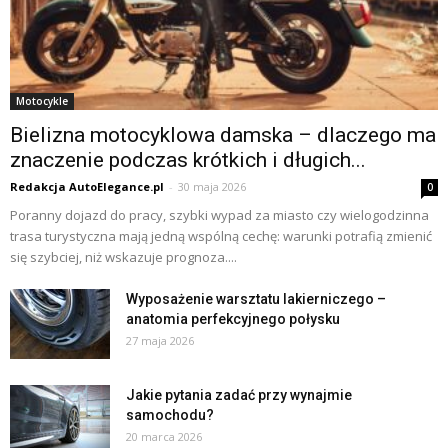
Motocykle
Bielizna motocyklowa damska – dlaczego ma
znaczenie podczas krótkich i długich...
Redakcja AutoElegance.pl
-
30 maja 2026
0
Poranny dojazd do pracy, szybki wypad za miasto czy wielogodzinna
trasa turystyczna mają jedną wspólną cechę: warunki potrafią zmienić
się szybciej, niż wskazuje prognoza....
Wyposażenie warsztatu lakierniczego –
anatomia perfekcyjnego połysku
27 maja 2026
Jakie pytania zadać przy wynajmie
samochodu?
20 marca 2026