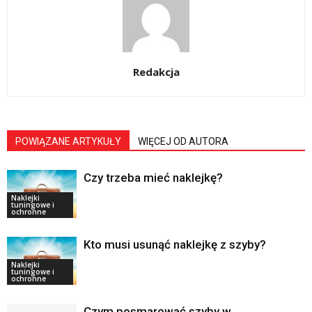
Redakcja
POWIĄZANE ARTYKUŁY
WIĘCEJ OD AUTORA
Czy trzeba mieć naklejkę?
Naklejki
tuningowe i
ochronne
Kto musi usunąć naklejkę z szyby?
Naklejki
tuningowe i
ochronne
Czym posmarować szyby w