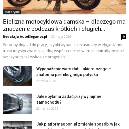
Motocykle
Bielizna motocyklowa damska – dlaczego ma
znaczenie podczas krótkich i długich...
Redakcja AutoElegance.pl
-
30 maja 2026
0
Poranny dojazd do pracy, szybki wypad za miasto czy wielogodzinna
trasa turystyczna mają jedną wspólną cechę: warunki potrafią zmienić
się szybciej, niż wskazuje prognoza....
Wyposażenie warsztatu lakierniczego –
anatomia perfekcyjnego połysku
27 maja 2026
Jakie pytania zadać przy wynajmie
samochodu?
20 marca 2026
Jak platformaopon.pl zmienia sposób, w jaki