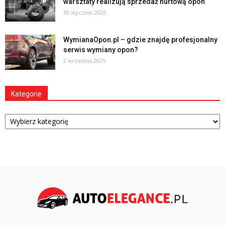
warsztaty realizują sprzedaż hurtową opon
30 stycznia 2026
WymianaOpon.pl – gdzie znajdę profesjonalny
serwis wymiany opon?
2 września 2025
Kategorie
Kategorie