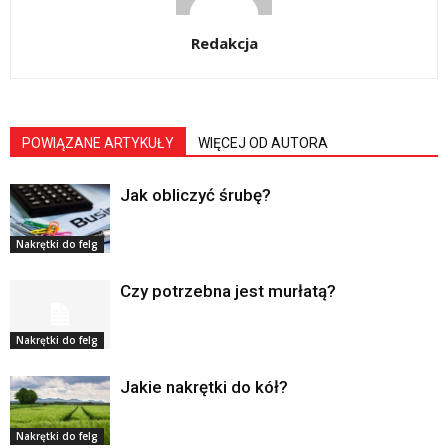
Redakcja
POWIĄZANE ARTYKUŁY
WIĘCEJ OD AUTORA
Jak obliczyć śrubę?
Nakrętki do felg
Czy potrzebna jest murłatą?
Nakrętki do felg
Jakie nakrętki do kół?
Nakrętki do felg