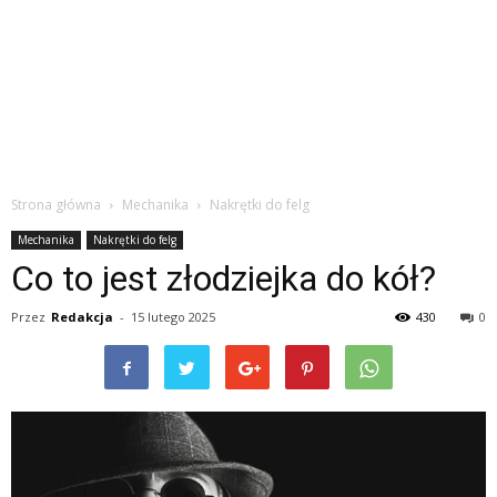
Strona główna
Mechanika
Nakrętki do felg
Mechanika
Nakrętki do felg
Co to jest złodziejka do kół?
Przez
Redakcja
-
15 lutego 2025
430
0