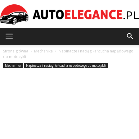
AutoElegance.pl
Strona główna
Mechanika
Napinacze i naciągi łańcucha napędowego
do motocykli
Mechanika
Napinacze i naciągi łańcucha napędowego do motocykli