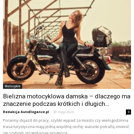
Motocykle
Bielizna motocyklowa damska – dlaczego ma
znaczenie podczas krótkich i długich...
Redakcja AutoElegance.pl
-
30 maja 2026
0
Poranny dojazd do pracy, szybki wypad za miasto czy wielogodzinna
trasa turystyczna mają jedną wspólną cechę: warunki potrafią zmienić
się szybciej, niż wskazuje prognoza....