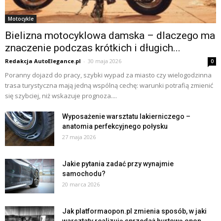
Motocykle
Bielizna motocyklowa damska – dlaczego ma
znaczenie podczas krótkich i długich...
Redakcja AutoElegance.pl
-
30 maja 2026
0
Poranny dojazd do pracy, szybki wypad za miasto czy wielogodzinna
trasa turystyczna mają jedną wspólną cechę: warunki potrafią zmienić
się szybciej, niż wskazuje prognoza....
Wyposażenie warsztatu lakierniczego –
anatomia perfekcyjnego połysku
27 maja 2026
Jakie pytania zadać przy wynajmie
samochodu?
20 marca 2026
Jak platformaopon.pl zmienia sposób, w jaki
warsztaty realizują sprzedaż hurtową opon