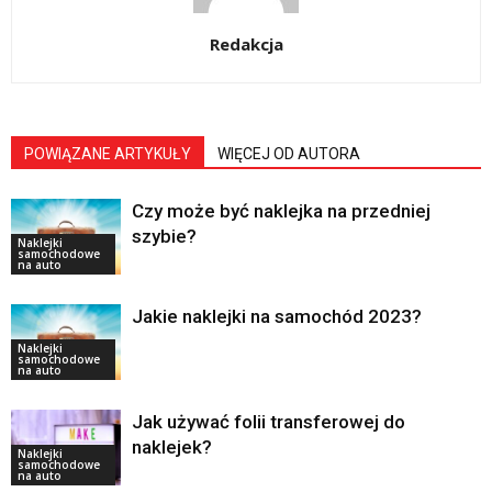
Redakcja
POWIĄZANE ARTYKUŁY
WIĘCEJ OD AUTORA
Czy może być naklejka na przedniej
szybie?
Naklejki
samochodowe
na auto
Jakie naklejki na samochód 2023?
Naklejki
samochodowe
na auto
Jak używać folii transferowej do
naklejek?
Naklejki
samochodowe
na auto