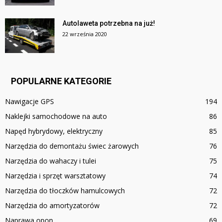
Autolaweta potrzebna na już!
22 września 2020
POPULARNE KATEGORIE
Nawigacje GPS
194
Naklejki samochodowe na auto
86
Napęd hybrydowy, elektryczny
85
Narzędzia do demontażu świec żarowych
76
Narzędzia do wahaczy i tulei
75
Narzędzia i sprzęt warsztatowy
74
Narzędzia do tłoczków hamulcowych
72
Narzędzia do amortyzatorów
72
Naprawa opon
69