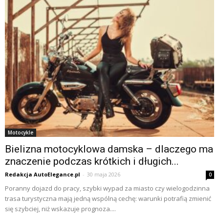
Motocykle
Bielizna motocyklowa damska – dlaczego ma
znaczenie podczas krótkich i długich...
Redakcja AutoElegance.pl
-
30 maja 2026
0
Poranny dojazd do pracy, szybki wypad za miasto czy wielogodzinna
trasa turystyczna mają jedną wspólną cechę: warunki potrafią zmienić
się szybciej, niż wskazuje prognoza....