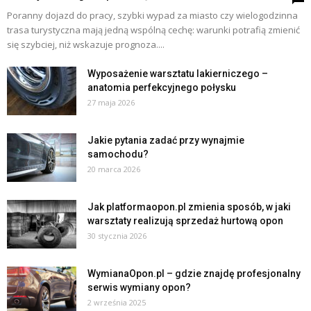
Poranny dojazd do pracy, szybki wypad za miasto czy wielogodzinna
trasa turystyczna mają jedną wspólną cechę: warunki potrafią zmienić
się szybciej, niż wskazuje prognoza....
Wyposażenie warsztatu lakierniczego –
anatomia perfekcyjnego połysku
27 maja 2026
Jakie pytania zadać przy wynajmie
samochodu?
20 marca 2026
Jak platformaopon.pl zmienia sposób, w jaki
warsztaty realizują sprzedaż hurtową opon
30 stycznia 2026
WymianaOpon.pl – gdzie znajdę profesjonalny
serwis wymiany opon?
2 września 2025