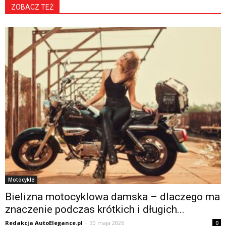
ZOBACZ TEŻ
Motocykle
Bielizna motocyklowa damska – dlaczego ma
znaczenie podczas krótkich i długich...
Redakcja AutoElegance.pl
-
30 maja 2026
0