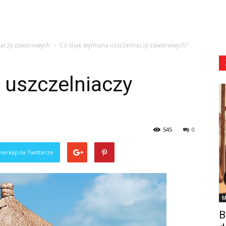
iaczy zaworowych
Co daje wymiana uszczelniaczy zaworowych?
 uszczelniaczy
545
0
ierkaj) na Twitterze
M
B