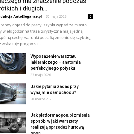
laczego ma znaczenie podczas
rótkich i długich...
dakcja AutoElegance.pl
-
30 maja 2026
0
ranny dojazd do pracy, szybki wypad za miasto
y wielogodzinna trasa turystyczna mają jedną
pólną cechę: warunki potrafią zmienić się szybciej,
ż wskazuje prognoza....
Wyposażenie warsztatu
lakierniczego – anatomia
perfekcyjnego połysku
27 maja 2026
Jakie pytania zadać przy
wynajmie samochodu?
20 marca 2026
Jak platformaopon.pl zmienia
sposób, w jaki warsztaty
realizują sprzedaż hurtową
opon