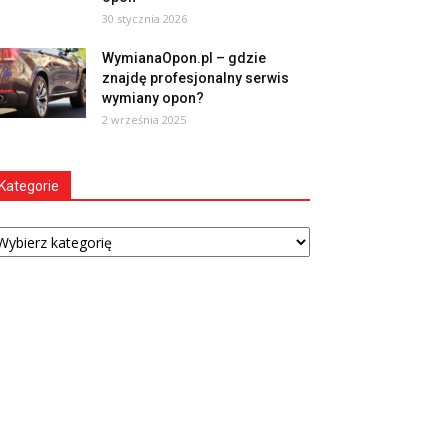
30 stycznia 2026
WymianaOpon.pl – gdzie
znajdę profesjonalny serwis
wymiany opon?
2 września 2025
Kategorie
tegorie