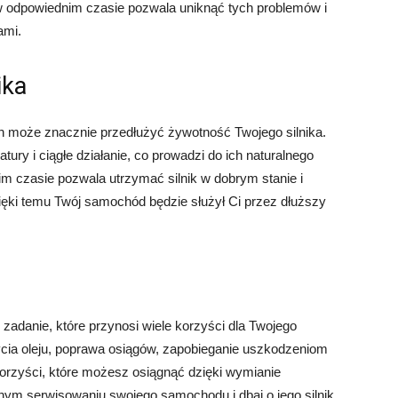
 odpowiednim czasie pozwala uniknąć tych problemów i
ami.
ika
może znacznie przedłużyć żywotność Twojego silnika.
ry i ciągłe działanie, co prowadzi do ich naturalnego
 czasie pozwala utrzymać silnik w dobrym stanie i
ki temu Twój samochód będzie służył Ci przez dłuższy
danie, które przynosi wiele korzyści dla Twojego
cia oleju, poprawa osiągów, zapobieganie uszkodzeniom
 korzyści, które możesz osiągnąć dzięki wymianie
nym serwisowaniu swojego samochodu i dbaj o jego silnik,