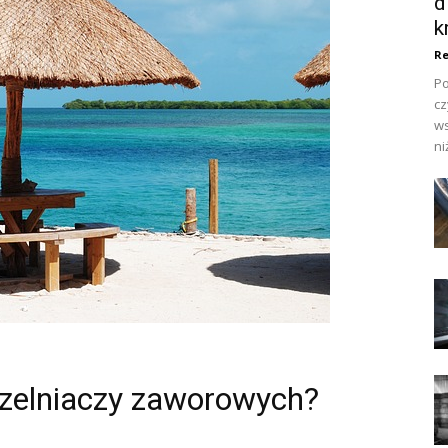
d
k
Re
Po
cz
ws
ni
zelniaczy zaworowych?