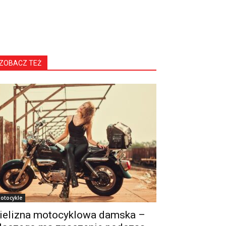
ZOBACZ TEŻ
otocykle
ielizna motocyklowa damska –