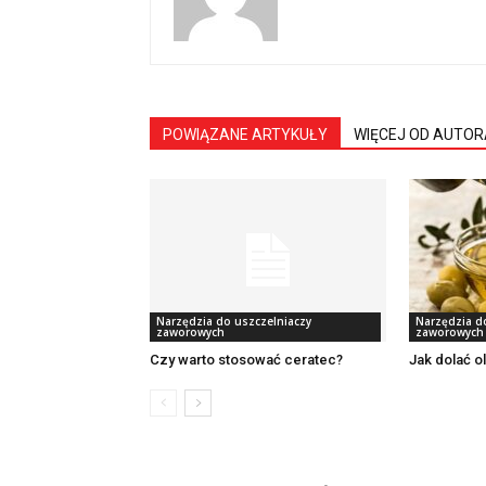
POWIĄZANE ARTYKUŁY
WIĘCEJ OD AUTOR
Narzędzia do uszczelniaczy
Narzędzia d
zaworowych
zaworowych
Czy warto stosować ceratec?
Jak dolać ol