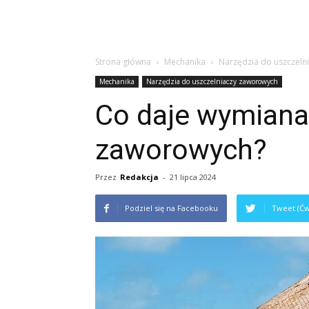
Strona główna
Mechanika
Narzędzia do uszczeln
Mechanika
Narzędzia do uszczelniaczy zaworowych
Co daje wymiana
zaworowych?
Przez
Redakcja
-
21 lipca 2024
Podziel się na Facebooku
Tweet (Ćw