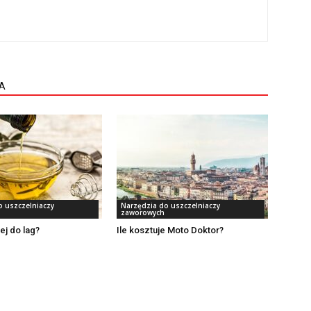
A
o uszczelniaczy
Narzędzia do uszczelniaczy
zaworowych
ej do lag?
Ile kosztuje Moto Doktor?