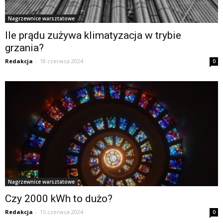
Nagrzewnice warsztatowe
Ile prądu zużywa klimatyzacja w trybie
grzania?
Redakcja
-
18 czerwca 2024
0
Nagrzewnice warsztatowe
Czy 2000 kWh to dużo?
Redakcja
-
15 czerwca 2024
0