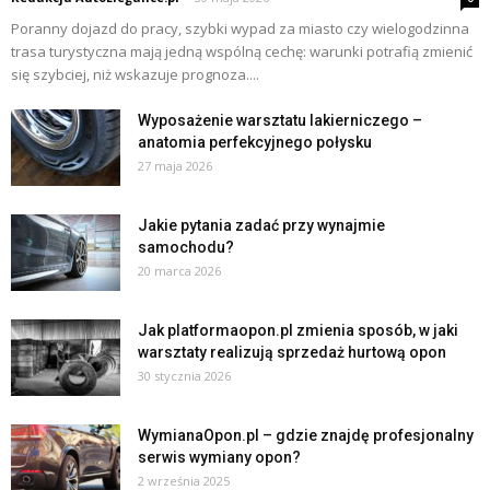
Poranny dojazd do pracy, szybki wypad za miasto czy wielogodzinna
trasa turystyczna mają jedną wspólną cechę: warunki potrafią zmienić
się szybciej, niż wskazuje prognoza....
Wyposażenie warsztatu lakierniczego –
anatomia perfekcyjnego połysku
27 maja 2026
Jakie pytania zadać przy wynajmie
samochodu?
20 marca 2026
Jak platformaopon.pl zmienia sposób, w jaki
warsztaty realizują sprzedaż hurtową opon
30 stycznia 2026
WymianaOpon.pl – gdzie znajdę profesjonalny
serwis wymiany opon?
2 września 2025