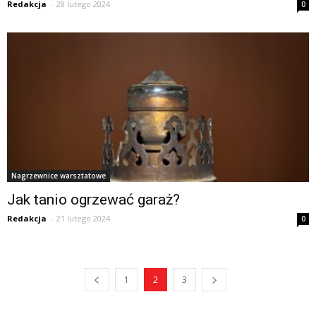
Redakcja
-
28 lutego 2024
0
Nagrzewnice warsztatowe
Jak tanio ogrzewać garaż?
Redakcja
-
21 lutego 2024
0
1
2
3