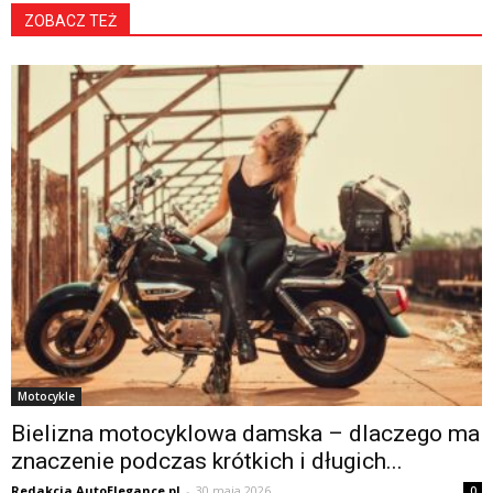
ZOBACZ TEŻ
Motocykle
Bielizna motocyklowa damska – dlaczego ma
znaczenie podczas krótkich i długich...
Redakcja AutoElegance.pl
-
30 maja 2026
0