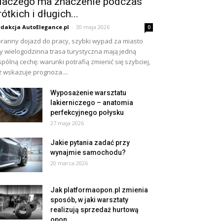
laczego ma znaczenie podczas
rótkich i długich...
dakcja AutoElegance.pl
-
30 maja 2026
0
ranny dojazd do pracy, szybki wypad za miasto
y wielogodzinna trasa turystyczna mają jedną
pólną cechę: warunki potrafią zmienić się szybciej,
ż wskazuje prognoza....
Wyposażenie warsztatu
lakierniczego – anatomia
perfekcyjnego połysku
27 maja 2026
Jakie pytania zadać przy
wynajmie samochodu?
20 marca 2026
Jak platformaopon.pl zmienia
sposób, w jaki warsztaty
realizują sprzedaż hurtową
opon