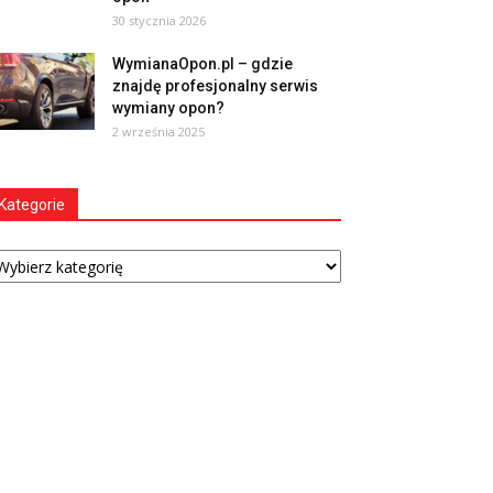
30 stycznia 2026
WymianaOpon.pl – gdzie
znajdę profesjonalny serwis
wymiany opon?
2 września 2025
Kategorie
tegorie