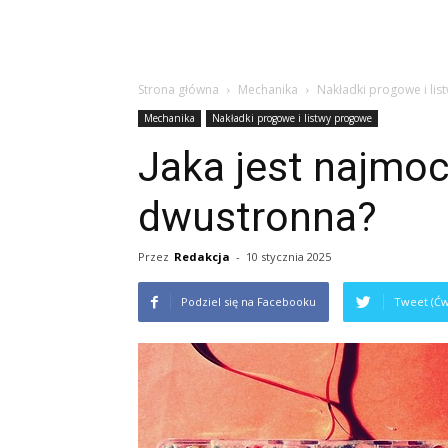
Strona główna
Mechanika
Nakładki progowe i li
Mechanika
Nakładki progowe i listwy progowe
Jaka jest najmo
dwustronna?
Przez
Redakcja
-
10 stycznia 2025
Podziel się na Facebooku
Tweet (Ćw