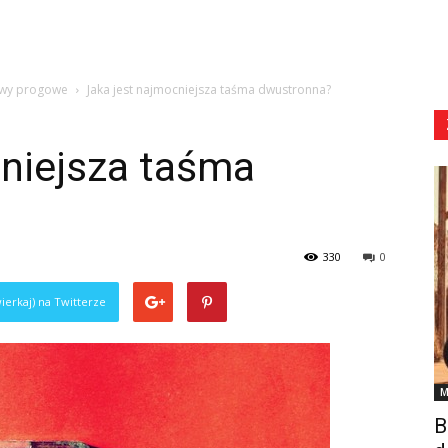
stwy progowe
Jaka jest najmocniejsza taśma dwustronna?
cniejsza taśma
330
0
ierkaj) na Twitterze
M
B