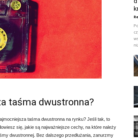
d
k
Re
Po
cz
ws
ni
sza taśma dwustronna?
najmocniejsza taśma dwustronna na rynku? Jeśli tak, to
wiesz się, jakie są najważniejsze cechy, na które należy
aśmy dwustronnej. Bez dalszego przedłużania, zanurzmy