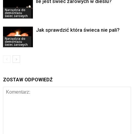
Ile jest świec żarowych w dieslu?
Narzędzia do
demontażu
świec żarowych
Jak sprawdzić która świeca nie pali?
Narzędzia do
demontażu
świec żarowych
ZOSTAW ODPOWIEDŹ