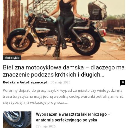
Motocykle
Bielizna motocyklowa damska – dlaczego ma
znaczenie podczas krótkich i długich...
Redakcja AutoElegance.pl
-
30 maja 2026
0
Poranny dojazd do pracy, szybki wypad za miasto czy wielogodzinna
trasa turystyczna mają jedną wspólną cechę: warunki potrafią zmienić
się szybciej, niż wskazuje prognoza....
Wyposażenie warsztatu lakierniczego –
anatomia perfekcyjnego połysku
27 maja 2026