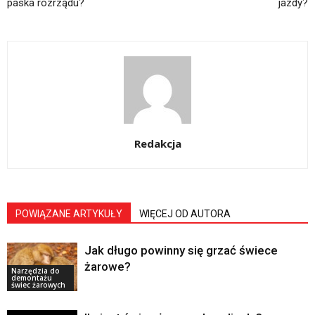
paska rozrządu?
jazdy?
Redakcja
POWIĄZANE ARTYKUŁY
WIĘCEJ OD AUTORA
Jak długo powinny się grzać świece
żarowe?
Narzędzia do
demontażu
świec żarowych